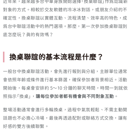
近年來，越來越多台中單身族開始選擇「換桌聯誼」作為認識新
對象的方式。相較於交友軟體的冷冰冰對話，或朋友介紹的不
確定性，換桌聯誼以實體互動、流程清楚、效率高的特色，成
為台中聯誼活動中的熱門選項。那麼，第一次參加換桌聯誼到
底怎麼玩？真的有效嗎？
換桌聯誼的基本流程是什麼？
一般台中換桌聯誼活動，會先進行報到與分組，主辦單位通常
會依照年齡或條件進行基本篩選，確保參加者背景相近。活動
開始後，每桌會安排約 5～10 分鐘的聊天時間，時間一到就依
照指示「換桌」，
讓每位參加者都有機會與不同對象互動
。
整場活動通常會進行多輪換桌，過程中氣氛輕鬆、不需主動開
話題也不必擔心冷場，最後再透過配對或聯絡方式交換，讓有
好感的雙方後續聯繫。