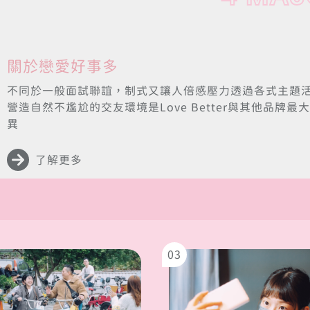
關於戀愛好事多
不同於一般面試聯誼，制式又讓人倍感壓力透過各式主題
營造自然不尷尬的交友環境是Love Better與其他品牌最
異
了解更多
03