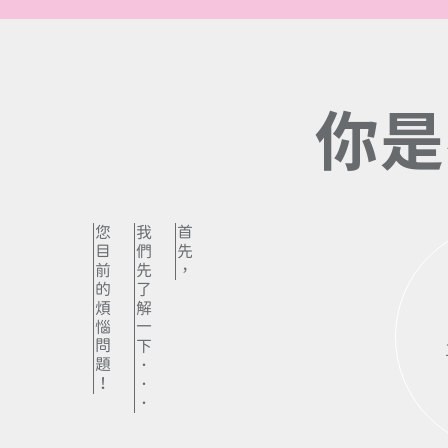
你
是
您目前的煩惱問題！
我們先了解一下．．．
首先，