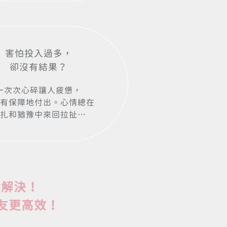
害怕投入過多，
卻沒有結果？
一次次心碎讓人疲憊，
有保障地付出。心情總在
扎和猶豫中來回拉扯⋯
你解決！
交友更高效！