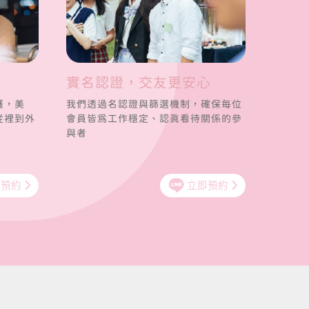
實名認證，交友更安心
護，美
我們透過名認證與篩選機制，確保每位
從裡到外
會員皆為工作穩定、認真看待關係的參
與者
即預約
立即預約