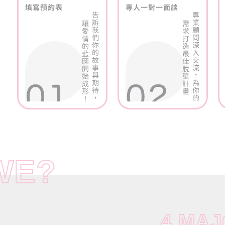
WE?
4 MA