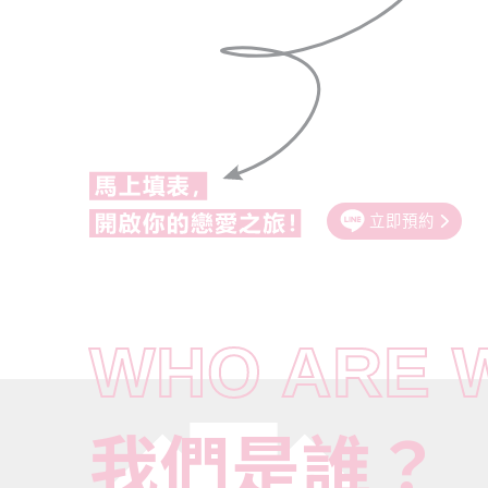
立即預約
WHO ARE 
我
們
是
誰
？