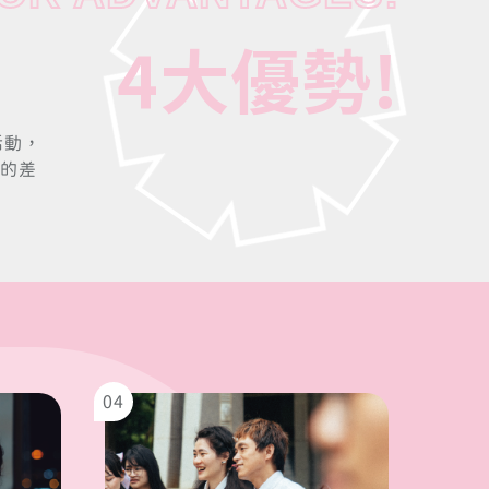
4
大
優
勢
!
活動，
大的差
04