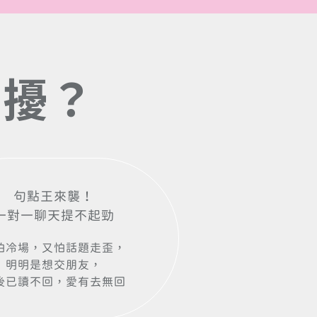
困
擾
？
句點王來襲！
一對一聊天提不起勁
怕冷場，又怕話題走歪，
明明是想交朋友，
後已讀不回，愛有去無回