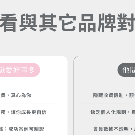
看
與
其
它
品
牌