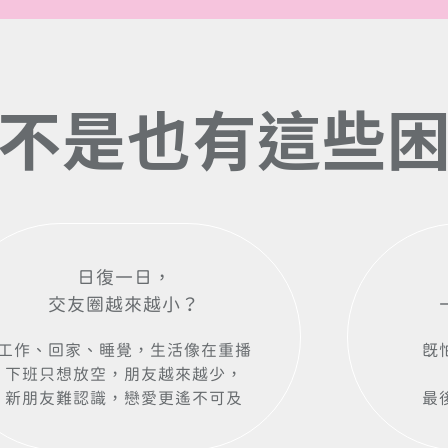
不
是
也
有
這
些
日復一日，
交友圈越來越小？
工作、回家、睡覺，生活像在重播
既
下班只想放空，朋友越來越少，
新朋友難認識，戀愛更遙不可及
最