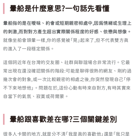
暈船是什麼意思?一句話先看懂
暈船指的是在曖昧、約會或短期親密相處中,因為情緒或生理上
的刺激,而對對方產生超出實際關係程度的好感、依戀與想像。
就像坐船會頭暈一樣,你的感覺被「晃」起來了,但不代表雙方真
的進入了一段穩定關係。
這個詞近年在台灣的交友圈、社群與聯誼場合非常流行。它最
常出現在還沒確認關係的階段:可能是聊得很熱的網友、剛約過
幾次會的對象,或一次比較親密的相處之後,你突然發現自己「停
不下來地想他」。問題在於,這份心動有時來自對方,有時其實來
自當下的氣氛、寂寞或荷爾蒙。
暈船跟喜歡差在哪?三個關鍵差別
很多人卡關的地方,就是分不清「我是真的喜歡他」還是「我只是