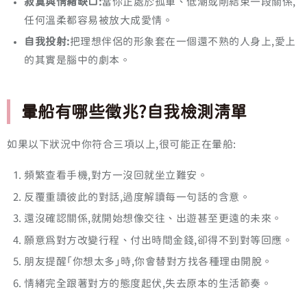
寂寞與情緒缺口:
當你正處於孤單、低潮或剛結束一段關係,
任何溫柔都容易被放大成愛情。
自我投射:
把理想伴侶的形象套在一個還不熟的人身上,愛上
的其實是腦中的劇本。
暈船有哪些徵兆?自我檢測清單
如果以下狀況中你符合三項以上,很可能正在暈船:
頻繁查看手機,對方一沒回就坐立難安。
反覆重讀彼此的對話,過度解讀每一句話的含意。
還沒確認關係,就開始想像交往、出遊甚至更遠的未來。
願意為對方改變行程、付出時間金錢,卻得不到對等回應。
朋友提醒「你想太多」時,你會替對方找各種理由開脫。
情緒完全跟著對方的態度起伏,失去原本的生活節奏。