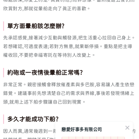
欣賞對方,那就從暈船走向了真正的喜歡。
單方面暈船該怎麼辦?
先承認感覺,接著減少互動與觸發源,把生活重心拉回自己身上。
若想確認,可適度表達;若對方無意,就果斷停損。重點是把主導
權收回,不要把幸福寄託在等待別人改變上。
約砲或一夜情後暈船正常嗎?
非常正常。親密接觸會釋放催產素與多巴胺,容易讓人產生依戀
錯覺。建議事前先想清楚自己的需求與界線,事後若發現情緒上
頭,就用上述下船步驟讓自己回到現實。
多久才能成功下船?
戀愛好事多有限公司
因人而異,通常幾週到一兩個月。投入越深、互動越頻繁,需要的