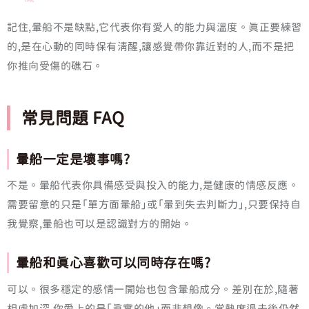
記住,暈船不是缺點,它代表你有愛人的能力與溫度。真正要練習
的,是在心動的同時保有清醒,讓感覺帶你靠近對的人,而不是把
你推向受傷的礁石。
常見問題 FAQ
暈船一定是壞事嗎?
不是。暈船代表你具備感受與投入的能力,是健康的情感反應。
需要留意的只是「單方面暈船」或「暈到失去判斷力」,只要保持自
我覺察,暈船也可以是認識對方的開始。
暈船和真心喜歡可以同時存在嗎?
可以。很多穩定的感情一開始也包含暈船成分。差別在於,隨著
相處加深,你愛上的是「真實的他」而非想像。當熱度退去後仍然