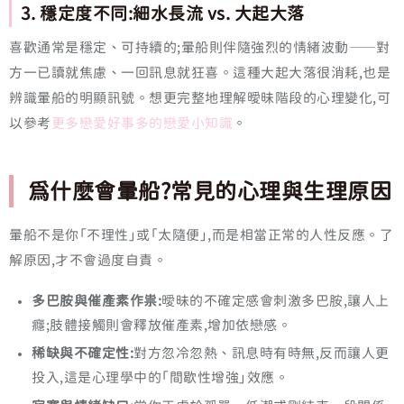
3. 穩定度不同:細水長流 vs. 大起大落
喜歡通常是穩定、可持續的;暈船則伴隨強烈的情緒波動——對
方一已讀就焦慮、一回訊息就狂喜。這種大起大落很消耗,也是
辨識暈船的明顯訊號。想更完整地理解曖昧階段的心理變化,可
以參考
更多戀愛好事多的戀愛小知識
。
為什麼會暈船?常見的心理與生理原因
暈船不是你「不理性」或「太隨便」,而是相當正常的人性反應。了
解原因,才不會過度自責。
多巴胺與催產素作祟:
曖昧的不確定感會刺激多巴胺,讓人上
癮;肢體接觸則會釋放催產素,增加依戀感。
稀缺與不確定性:
對方忽冷忽熱、訊息時有時無,反而讓人更
投入,這是心理學中的「間歇性增強」效應。