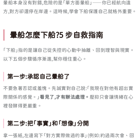
暈船本身沒有對錯,危險的是「單方面暈船」——你已經航向遠
方,對方卻還停在岸邊。這時候,學會下船保護自己就格外重要。
暈船怎麼下船?5 步自救指南
「下船」指的是讓自己從失控的心動中抽離、回到理智與現實。
以下五個步驟循序漸進,幫你穩住重心。
第一步:承認自己暈船了
不要急著否認或羞愧。先誠實對自己說:「我現在對他有超出實
際關係的感覺。」
看見了,才有辦法處理。
壓抑只會讓情緒在心
裡發酵得更嚴重。
第二步:把「事實」和「想像」分開
拿一張紙,左邊寫下「對方實際做過的事」(例如:約過兩次會、回