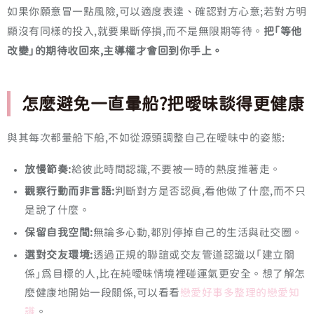
如果你願意冒一點風險,可以適度表達、確認對方心意;若對方明
顯沒有同樣的投入,就要果斷停損,而不是無限期等待。
把「等他
改變」的期待收回來,主導權才會回到你手上。
怎麼避免一直暈船?把曖昧談得更健康
與其每次都暈船下船,不如從源頭調整自己在曖昧中的姿態:
放慢節奏:
給彼此時間認識,不要被一時的熱度推著走。
觀察行動而非言語:
判斷對方是否認真,看他做了什麼,而不只
是說了什麼。
保留自我空間:
無論多心動,都別停掉自己的生活與社交圈。
選對交友環境:
透過正規的聯誼或交友管道認識以「建立關
係」為目標的人,比在純曖昧情境裡碰運氣更安全。想了解怎
麼健康地開始一段關係,可以看看
戀愛好事多整理的戀愛知
識
。